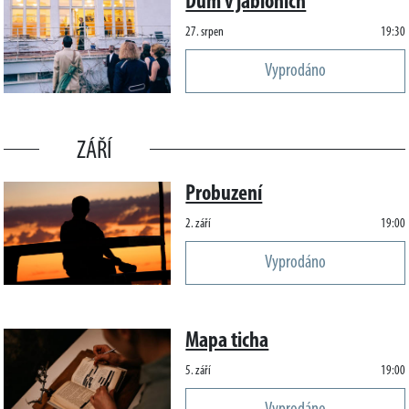
Dům v jabloních
27. srpen
19:30
Vyprodáno
ZÁŘÍ
Probuzení
2. září
19:00
Vyprodáno
Mapa ticha
5. září
19:00