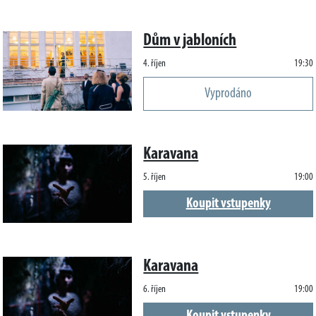
Dům v jabloních
4. říjen
19:30
Vyprodáno
Karavana
5. říjen
19:00
Koupit vstupenky
Karavana
6. říjen
19:00