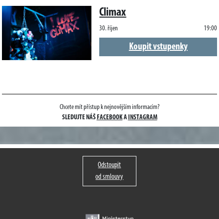
Climax
30. říjen
19:00
Koupit vstupenky
Chcete mít přístup k nejnovějším informacím?
SLEDUJTE NÁŠ
FACEBOOK
A
INSTAGRAM
Odstoupit
od smlouvy