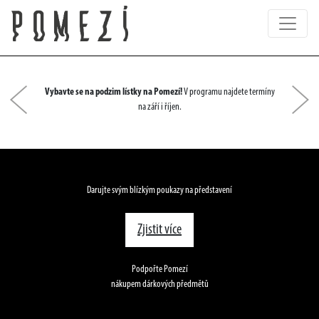
Vybavte se na podzim lístky na Pomezí!
V programu najdete termíny
Předchozí
Dal
na září i říjen.
Darujte svým blízkým poukazy na představení
Zjistit více
Podpořte Pomezí
nákupem dárkových předmětů