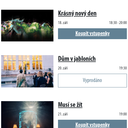
Krásný nový den
18. září
18:30 - 20:00
Koupit vstupenky
Dům v jabloních
20. září
19:30
Vyprodáno
Musí se žít
21. září
19:00
Koupit vstupenky