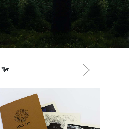
 říjen.
Další