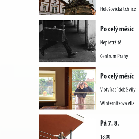
Holešovická tržnice
Po celý měsíc
Nepřetržitě
Centrum Prahy
Po celý měsíc
V otvírací době vily
Winternitzova vila
Pá 7. 8.
18:00