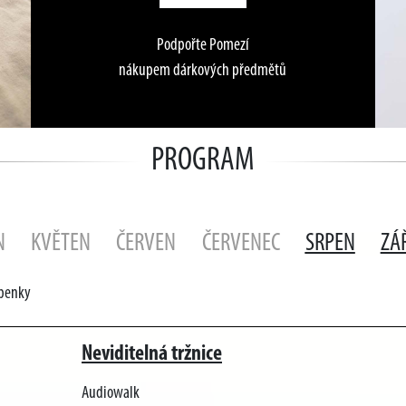
Podpořte Pomezí
nákupem dárkových předmětů
PROGRAM
N
KVĚTEN
ČERVEN
ČERVENEC
SRPEN
ZÁ
upenky
Neviditelná tržnice
Audiowalk