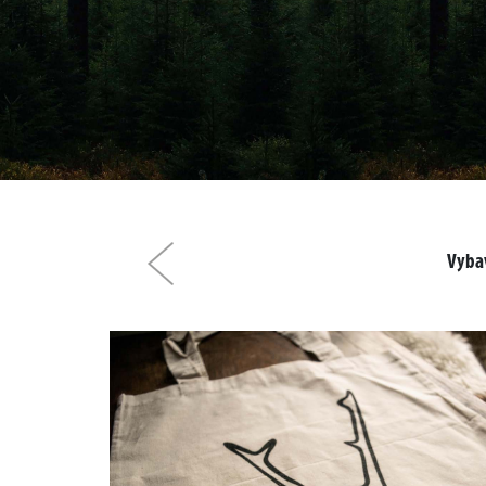
Vybav
Předchozí