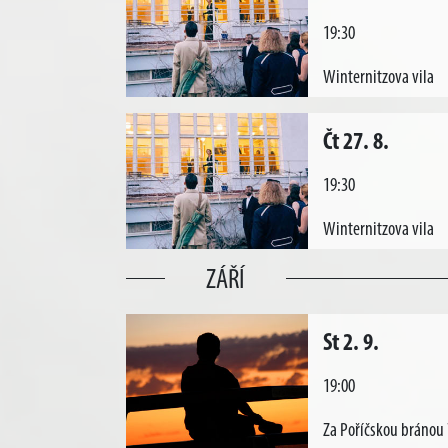
19:30
Winternitzova vila
Čt 27. 8.
19:30
Winternitzova vila
ZÁŘÍ
St 2. 9.
19:00
Za Poříčskou bránou 