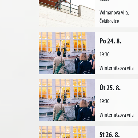
Volmanova vila,
Čelákovice
Po 24. 8.
19:30
Winternitzova vila
Út 25. 8.
19:30
Winternitzova vila
St 26. 8.