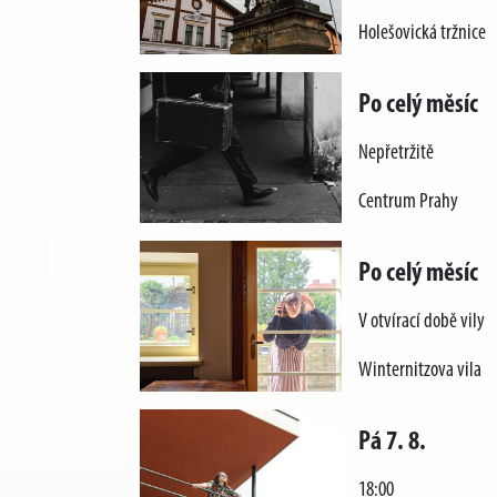
Holešovická tržnice
Po celý měsíc
Nepřetržitě
Centrum Prahy
Po celý měsíc
V otvírací době vily
Winternitzova vila
Pá 7. 8.
18:00