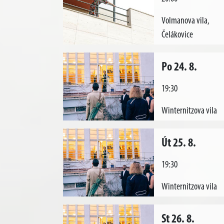
Volmanova vila,
Čelákovice
Po 24. 8.
19:30
Winternitzova vila
Út 25. 8.
19:30
Winternitzova vila
St 26. 8.