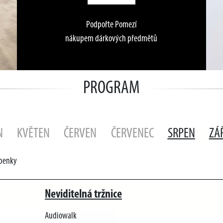
Podpořte Pomezí
nákupem dárkových předmětů
PROGRAM
N
KVĚTEN
ČERVEN
ČERVENEC
SRPEN
ZÁ
upenky
Neviditelná tržnice
Audiowalk