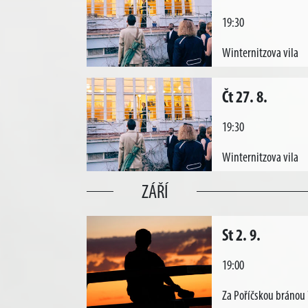
19:30
Winternitzova vila
Čt 27. 8.
19:30
Winternitzova vila
ZÁŘÍ
St 2. 9.
19:00
Za Poříčskou bránou 