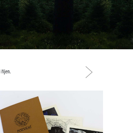
 říjen.
Další