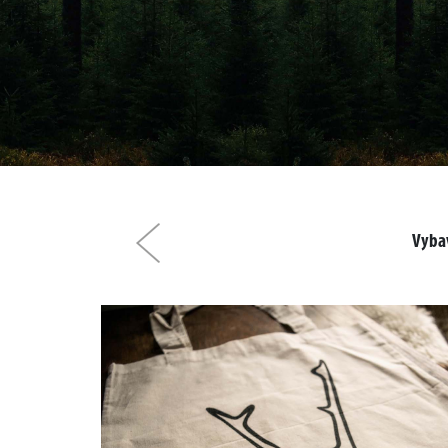
Vybav
Předchozí