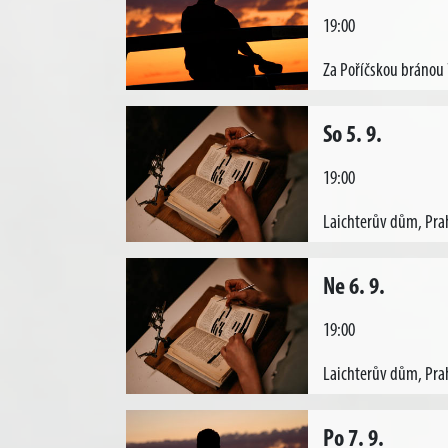
19:00
Za Poříčskou bránou 
So 5. 9.
19:00
Laichterův dům, Pra
Ne 6. 9.
19:00
Laichterův dům, Pra
Po 7. 9.