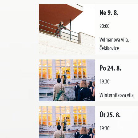
Ne 9. 8.
20:00
Volmanova vila,
Čelákovice
Po 24. 8.
19:30
Winternitzova vila
Út 25. 8.
19:30