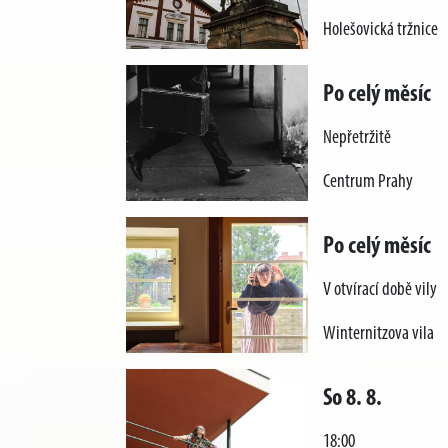
Holešovická tržnice
Po celý měsíc
Nepřetržitě
Centrum Prahy
Po celý měsíc
V otvírací době vily
Winternitzova vila
So 8. 8.
18:00