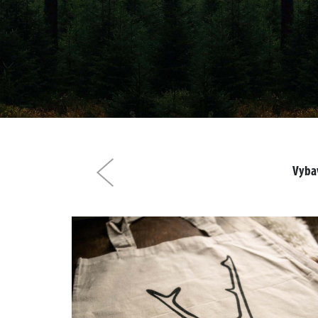
Vybav
Předchozí