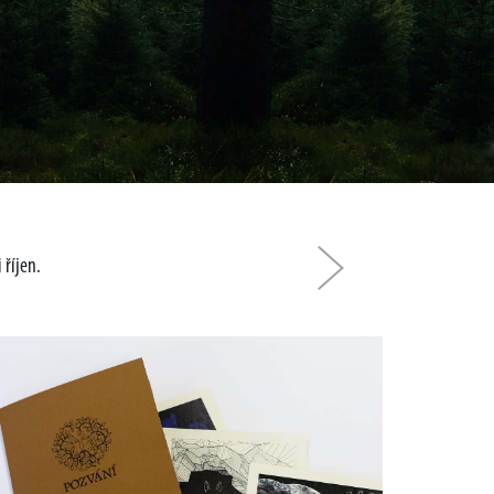
 říjen.
Další