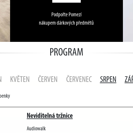
Podpořte Pomezí
nákupem dárkových předmětů
PROGRAM
N
KVĚTEN
ČERVEN
ČERVENEC
SRPEN
ZÁ
upenky
Neviditelná tržnice
Audiowalk