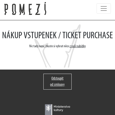
NÁKUP VSTUPENEK / TICKET PURCHASE
Nic tady není, zkuste si vybrat něco
z naší nabídky
Odstoupit
od smlouvy