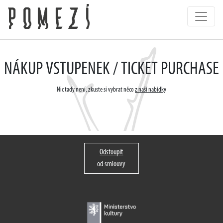
NÁKUP VSTUPENEK / TICKET PURCHASE
Nic tady není, zkuste si vybrat něco
z naší nabídky
Odstoupit
od smlouvy