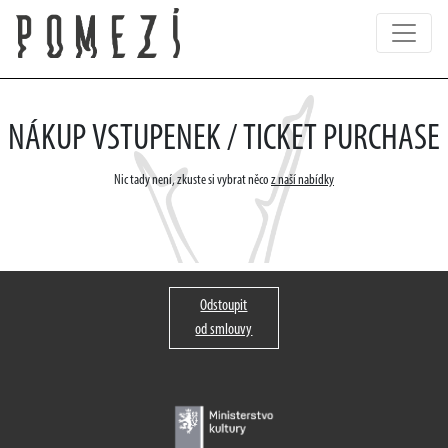
NÁKUP VSTUPENEK / TICKET PURCHASE
Nic tady není, zkuste si vybrat něco
z naší nabídky
Odstoupit
od smlouvy