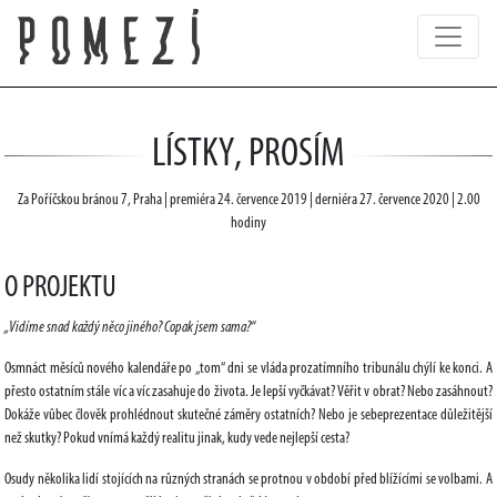
LÍSTKY, PROSÍM
Za Poříčskou bránou 7, Praha | premiéra 24. července 2019 | derniéra 27. července 2020 | 2.00
hodiny
O PROJEKTU
„Vidíme snad každý něco jiného? Copak jsem sama?“
Osmnáct měsíců nového kalendáře po „tom“ dni se vláda prozatímního tribunálu chýlí ke konci. A
přesto ostatním stále víc a víc zasahuje do života. Je lepší vyčkávat? Věřit v obrat? Nebo zasáhnout?
Dokáže vůbec člověk prohlédnout skutečné záměry ostatních? Nebo je sebeprezentace důležitější
než skutky? Pokud vnímá každý realitu jinak, kudy vede nejlepší cesta?
Osudy několika lidí stojících na různých stranách se protnou v období před blížícími se volbami. A