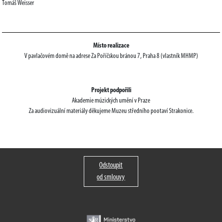
Tomáš Weisser
Místo realizace
V pavlačovém domě na adrese Za Poříčskou bránou 7, Praha 8 (vlastník MHMP)
Projekt podpořili
Akademie múzických umění v Praze
Za audiovizuální materiály děkujeme Muzeu středního pootaví Strakonice.
Odstoupit
od smlouvy