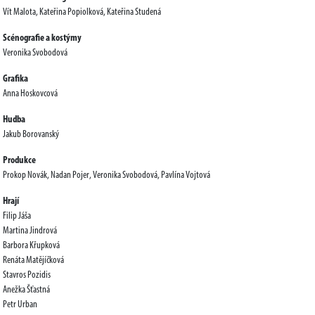
Vít Malota, Kateřina Popiolková, Kateřina Studená
Scénografie a kostýmy
Veronika Svobodová
Grafika
Anna Hoskovcová
Hudba
Jakub Borovanský
Produkce
Prokop Novák, Nadan Pojer, Veronika Svobodová, Pavlína Vojtová
Hrají
Filip Jáša
Martina Jindrová
Barbora Křupková
Renáta Matějíčková
Stavros Pozidis
Anežka Šťastná
Petr Urban