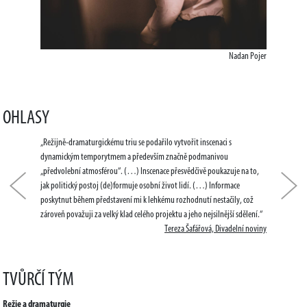
Nadan Pojer
OHLASY
„Režijně-dramaturgickému triu se podařilo vytvořit inscenaci s
dynamickým temporytmem a především značně podmanivou
„předvolební atmosférou“. (…) Inscenace přesvědčivě poukazuje na to,
jak politický postoj (de)formuje osobní život lidí. (…) Informace
Předchozí
Dal
poskytnut během představení mi k lehkému rozhodnutí nestačily, což
zároveň považuji za velký klad celého projektu a jeho nejsilnější sdělení.“
Tereza Šafářová, Divadelní noviny
TVŮRČÍ TÝM
Režie a dramaturgie