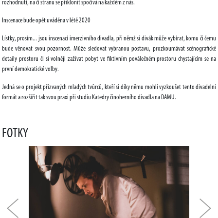
rozhodnutí, na čí stranu se přiklonit spočívá na každém z nás.
Inscenace bude opět uváděna v létě 2020
Lístky, prosím... jsou inscenací imerzivního divadla, při němž si divák může vybírat, komu či čemu
bude věnovat svou pozornost. Může sledovat vybranou postavu, prozkoumávat scénografické
detaily prostoru či si volněji zažívat pobyt ve fiktivním poválečném prostoru chystajícím se na
první demokratické volby.
Jedná se o projekt přizvaných mladých tvůrců, kteří si díky němu mohli vyzkoušet tento divadelní
formát a rozšířit tak svou praxi při studiu Katedry činoherního divadla na DAMU.
FOTKY
Předchozí
Dal